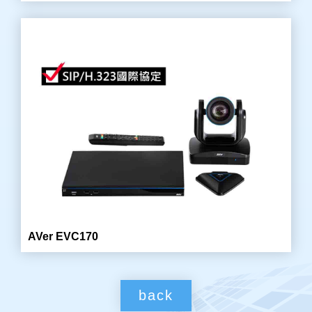
AVer EVC170
back