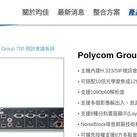
關於昀佳
最新消息
整合方案
產
m Group 700 視訊會議系統
Polycom Gr
• 主機內建H.323/SIP視
• 可搭配10倍光學變焦或1
• 支援1080p60解析度
• 支援多個影像輸出入、音
• 支援8種分割畫面顯示(Layo
• NoiseBlock噪音屏蔽技術和
• 可擴充授權支援8方多點