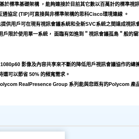
oup 500完全基於標準基礎架構 ，能夠連接於目前其它數以百萬計的標準
互通協定 (TIP)可直接與非標準架構的思科Cisco環境連線 。
，率先提供用戶可在現有視訊會議系統和全新SVC系統之間達成視訊
用戶限於使用單一系統， 面臨有如進到＂視訊會議孤島＂般的窘
rofile 的 1080p60 影像及內容共享來不斷的降低用戶視訊會議協作的
還可以節省 50% 的頻寬需求。
lycom RealPresence Group 系列能與您既有的Pol